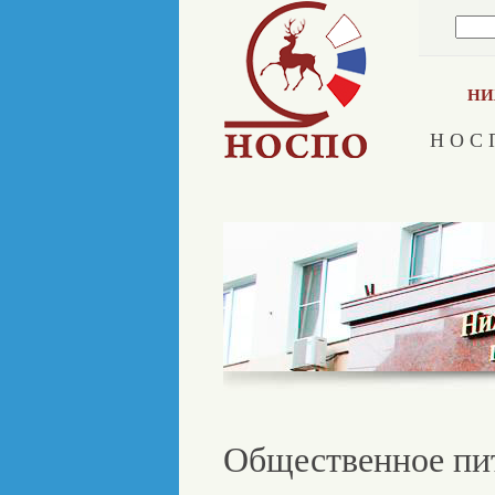
НИ
Н О С 
Общественное пи