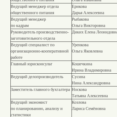
Ведущий менеджер отдела
Ерикова
общественного питания
Дарья Алексеевна
Ведущий менеджер
Рыбакова
по кадрам
Ольга Викторовна
Руководитель производственно-
Диких Елена Леонидовн
заготовительного отдела
Ведущий специалист по
Уренкова
организационно-кооперативной
Ольга Яковлевна
работе
Главный юрисконсульт
Кошечкина
Ирина Владимировна
Ведущий делопроизводитель
Сусина
Нина Александровна
Заместитель главного бухгалтера
Носкова
Татьяна Алексеевна
Ведущий экономист
Козлова
по планированию, анализу и
Лариса Семёновна
статистики