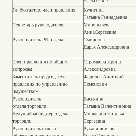
Алексеевна
Гл. бухгалтер, член правления
Кулигина
Татьяна Геннадьевна
Секретарь руководителя
Миронычева
АннаСергеевна
Руководитель PR отдела
Смирнова
Дарья Александровна
Член правления по общим
Стромкова Ирина
вопросам
Александровна
Заместитель председателя
Федичев Анатолий
правления по управлению
Семенович
имуществом
Руководитель
Васькина
отдела торговли
Татьяна Валентиновна
Ведущий менеджер отдела
Мишагина Наталья
торговли
Сергеевна
Руководитель отдела
Рукавишникова
общественного питания
Ольга Ивановна