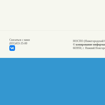
Связаться с нами
НОСПО (Нижегородский О
(831)
433-35-00
© копирование информац
603950, г. Нижний Новгоро