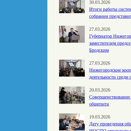
30.03.2026
Итоги работы систе
собрании представит
27.03.2026
Губернатор Нижегор
заместителем предс
Бродским
27.03.2026
Нижегородские кооп
деятельности среди
20.03.2026
Совершенствование 
общепита
19.03.2026
Дату проведения об
НОСПО утвердили н