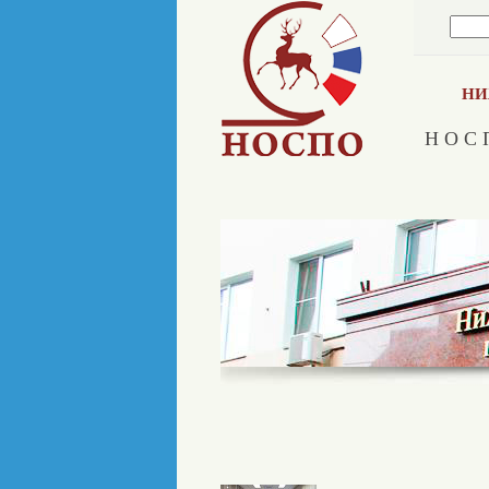
НИ
Н О С 