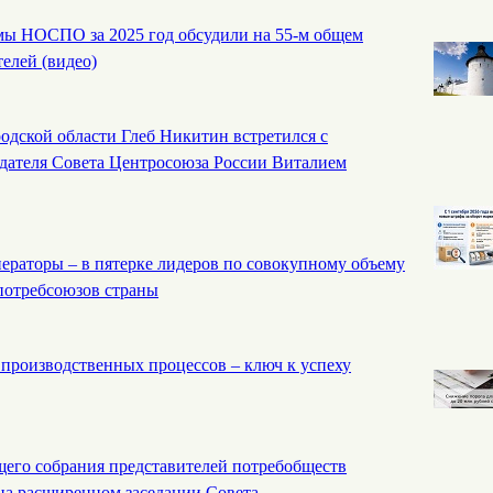
мы НОСПО за 2025 год обсудили на 55-м общем
елей (видео)
одской области Глеб Никитин встретился с
едателя Совета Центросоюза России Виталием
ераторы – в пятерке лидеров по совокупному объему
 потребсоюзов страны
производственных процессов – ключ к успеху
щего собрания представителей потребобществ
а расширенном заседании Совета