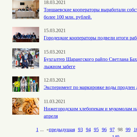
18.03.2021
Тоншаевские кооператоры выработали собс
более 100 млн. рублей.
15.03.2021
Городецкие кооператоры подвели итоги ра
15.03.2021
Бухгалтер Шарангского райпо Светлана Бах
лыжном забеге
12.03.2021
Эксперимент по маркировке воды продлен 
11.03.2021
Нижегородским хлебопекам и мукомолам на
апреля
1
...
«
предыдущая
93
94
95
96
97
98
99
1
...
149