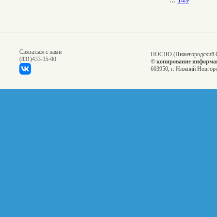
Связаться с нами
НОСПО (Нижегородский О
(831)
433-35-00
© копирование информац
603950, г. Нижний Новгоро