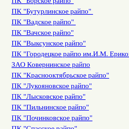
ПК "Борское райпо"
ПК "Бутурлинское райпо"
ПК "Вадское райпо"
ПК "Вачское райпо"
ПК "Выксунское райпо"
ПК "Городецкое райпо им.И.М. Ерико
ЗАО Ковернинское райпо
ПК "Краснооктябрьское райпо"
ПК "Лукояновское райпо"
ПК "Лысковское райпо"
ПК "Пильнинское райпо"
ПК "Починковское райпо"
ПК "Спасское райпо"