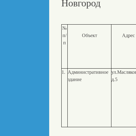
Новгород
№
п/
Объект
Адрес
п
1.
Административное
ул.Масляко
здание
д.5