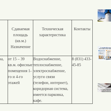
Сдаваемая
Техническая
Контакты
площадь
характеристика
(кв.м.)
Назначение
ва,
от 15 – 39
Водоснабжение,
8 (831) 433-
кв.м. офисные
теплоснабжение,
45-85
помещения 1-
электроснабжение,
го и 4-го
услуги связи
этажей
(телефон, интернет),
коридорная система,
имеется парковка,
кафе.