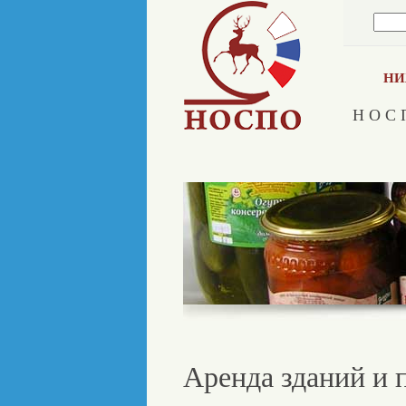
НИ
Н О С 
Аренда зданий и 