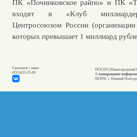
ПК «Починковское райпо» и ПК «Т
входят в «Клуб миллиардер
Центросоюзом России (организации
которых превышает 1 миллиард рубле
Связаться с нами
НОСПО (Нижегородский О
(831)
433-35-00
© копирование информац
603950, г. Нижний Новгоро