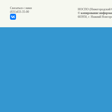
Связаться с нами
НОСПО (Нижегородский О
(831)
433-35-00
© копирование информац
603950, г. Нижний Новгоро