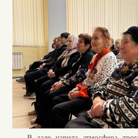
В зале царила атмосфера трога