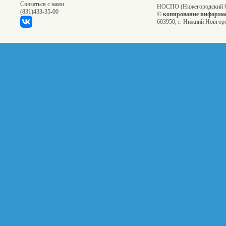
Связаться с нами
НОСПО (Нижегородский О
(831)
433-35-00
© копирование информац
603950, г. Нижний Новгоро