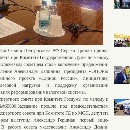
ля Совета Центросоюза РФ Сергей Грицай принял
совета при Комитете Государственной Думы по малому
. Ключевым событием стало включение предложений
упление Александра Калинина, президента «ОПОРЫ
ийного проекта «Единой России». Инициативы
логовой нагрузки и поддержку организаций
овиях реформирования налоговой системы.
пертного совета при Комитете Госдумы по малому и
&#65039;Заседание прошло под председательством
кспертного совета при Комитете ГД по МСП, депутата
ором выступил Александр Гершман, первый вице-
работе совета участвовали: Александр Демин,