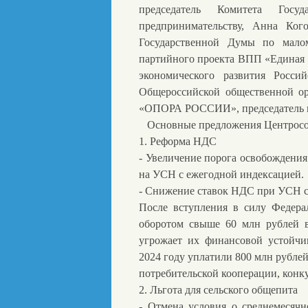
председатель Комитета Го
предпринимательству, Анна Кого
Государственной Думы по малом
партийного проекта ВПП «Единая 
экономического развития Росси
Общероссийской общественной ор
«ОПОРА РОССИИ», председатель п
Основные предложения Центросо
1. Реформа НДС
- Увеличение порога освобождения
на УСН с ежегодной индексацией.
- Снижение ставок НДС при УСН с
После вступления в силу Федера
оборотом свыше 60 млн рублей 
угрожает их финансовой устойчи
2024 году уплатили 800 млн рублей
потребительской кооперации, кон
2. Льгота для сельского общепита
- Отмена условия о среднемесяч