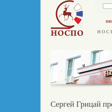
НИ
Н О С 
Сергей Грицай пр