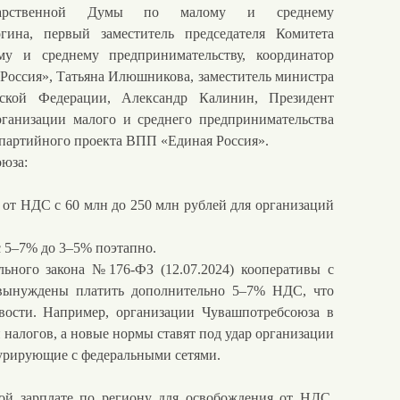
сударственной Думы по малому и среднему
гина, первый заместитель председателя Комитета
у и среднему предпринимательству, координатор
Россия», Татьяна Илюшникова, заместитель министра
йской Федерации, Александр Калинин, Президент
ганизации малого и среднего предпринимательства
артийного проекта ВПП «Единая Россия».
юза:
 от НДС с 60 млн до 250 млн рублей для организаций
 5–7% до 3–5% поэтапно.
льного закона №176-ФЗ (12.07.2024) кооперативы с
вынуждены платить дополнительно 5–7% НДС, что
вости. Например, организации Чувашпотребсоюза в
 налогов, а новые нормы ставят под удар организации
курирующие с федеральными сетями.
ной зарплате по региону для освобождения от НДС.