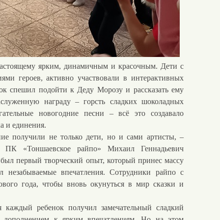
стоящему ярким, динамичным и красочным. Дети с
иями героев, активно участвовали в интерактивных
ок спешил подойти к Деду Морозу и рассказать ему
заслуженную награду – горсть сладких шоколадных
гательные новогодние песни – всё это создавало
а и единения.
 получили не только дети, но и сами артисты, –
ия ПК «Тоншаевское райпо» Михаил Геннадьевич
 был первый творческий опыт, который принес массу
л незабываемые впечатления. Сотрудники райпо с
вого года, чтобы вновь окунуться в мир сказки и
каждый ребенок получил замечательный сладкий
м дополнением к ярким впечатлениям. Но на этом