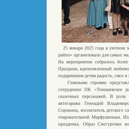
25 января 2025 года в уютном з
райпо» организовало для самых ма
На мероприятии собралось более
Праздник, вдохновленный любимой
подарившим детям радость, смех и
Главными героями представлен
сотрудники ПК «Тоншаевское ра
сказочных персонажей. В роли
автогаража Геннадий Владимир
Сорокина, воспитатель детского са
очаровательной Марфушеньки. Их 
праздника. Образ Снегурочки в