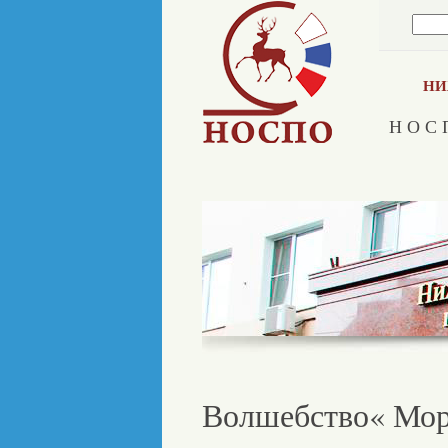
НИ
Н О С 
Волшебство« Мор