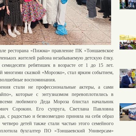
але ресторана «Пижма» правление ПК «Тоншаевское
леньких жителей района незабываемую детскую ёлку.
 семидесяти ребятишек в возрасте от 1 до 15 лет.
 многими сказкой «Морозко», стал ярким событием,
 волшебные воспоминания.
ия стали не профессиональные актеры, а сами
йпо», которые с энтузиазмом перевоплотились в
 всеми любимого Деда Мороза блистал начальник
ович Сорокин. Его супруга, Светлана Павловна
да, с радостью и безвозмездно приняла на себя образ
четверо детей также стали частью этого семейного
оплотила бухгалтер ПО «Тоншаевский Универсам»