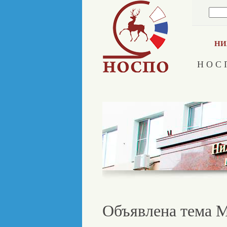
НИ
Н О С 
Объявлена тема 