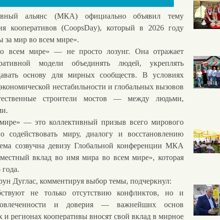
ый альянс (МКА) официально объявил тему
я кооперативов (CoopsDay), который в 2026 году
 за мир во всем мире».
всем мире» — не просто лозунг. Она отражает
ративной модели объединять людей, укреплять
давать основу для мирных сообществ. В условиях
экономической нестабильности и глобальных вызовов
тественные строители мостов — между людьми,
ми.
ире» — это коллективный призыв всего мирового
о содействовать миру, диалогу и восстановлению
 тема созвучна девизу Глобальной конференции МКА
вместный вклад во имя мира во всем мире», которая
 года.
 Дуглас, комментируя выбор темы, подчеркнул:
бствуют не только отсутствию конфликтов, но и
 вовлеченности и доверия — важнейших основ
х и регионах кооперативы вносят свой вклад в мирное